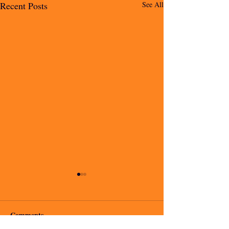
Recent Posts
See All
Comments
io voglio