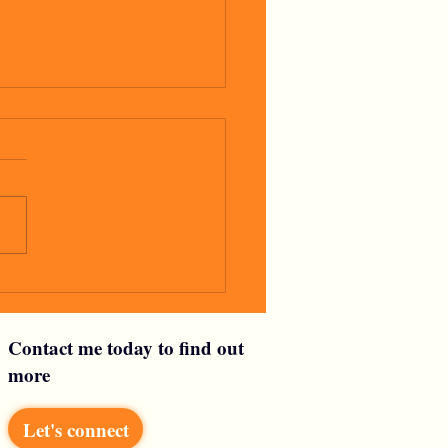
glio
Contact me today to find out
more
Let's connect