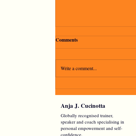
Comments
Write a comment...
"La speranza è l'ultima a
morire"
Anja J. Cucinotta
Globally recognised trainer,
speaker and coach specialising in
personal empowerment and self-
confidence.