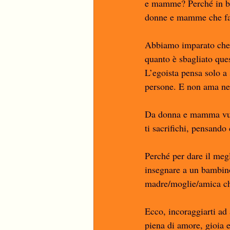
e mamme? Perché in bas
donne e mamme che fan
Abbiamo imparato che l
quanto è sbagliato ques
L’egoista pensa solo a
persone. E non ama nea
Da donna e mamma vuoi 
ti sacrifichi, pensando
Perché per dare il megli
insegnare a un bambino
madre/moglie/amica ch
Ecco, incoraggiarti ad 
piena di amore, gioia e