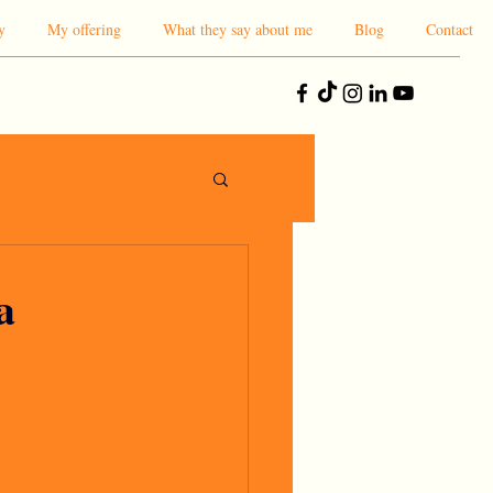
y
My offering
What they say about me
Blog
Contact
a