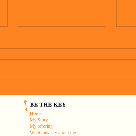
io vo
C'è un tipo che mi piace
BE THE KEY
Home
My Story
My offering
What they say about me