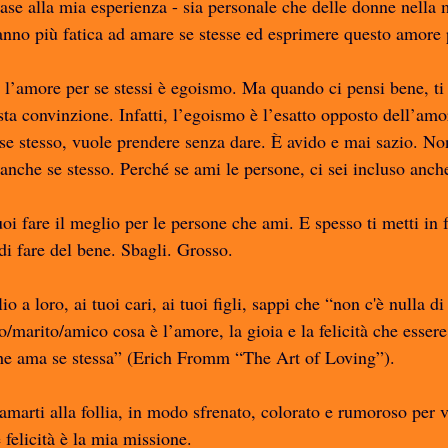
e alla mia esperienza - sia personale che delle donne nella m
no più fatica ad amare se stesse ed esprimere questo amore 
’amore per se stessi è egoismo. Ma quando ci pensi bene, ti 
ta convinzione. Infatti, l’egoismo è l’esatto opposto dell’amor
 se stesso, vuole prendere senza dare. È avido e mai sazio. No
nche se stesso. Perché se ami le persone, ci sei incluso anche
fare il meglio per le persone che ami. E spesso ti metti in fo
 di fare del bene. Sbagli. Grosso.
o a loro, ai tuoi cari, ai tuoi figli, sappi che “non c'è nulla d
/marito/amico cosa è l’amore, la gioia e la felicità che esser
e ama se stessa” (Erich Fromm “The Art of Loving”). 
amarti alla follia, in modo sfrenato, colorato e rumoroso per vi
 felicità è la mia missione. 