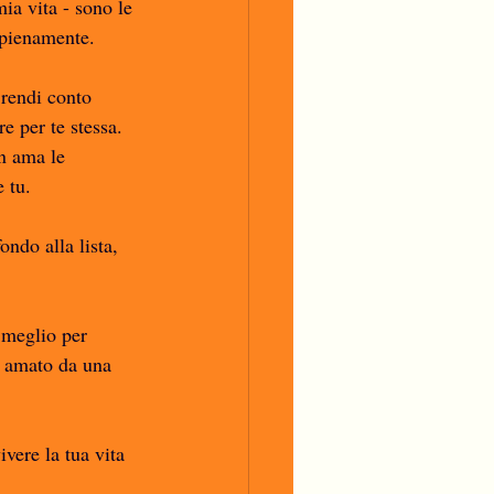
ia vita - sono le 
pienamente. 
rendi conto 
e per te stessa. 
n ama le 
 tu. 
ndo alla lista, 
i meglio per 
e amato da una 
vere la tua vita 