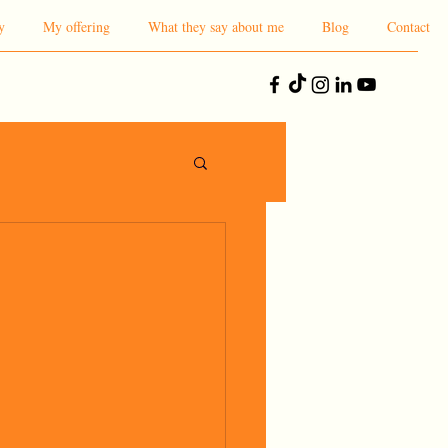
y
My offering
What they say about me
Blog
Contact