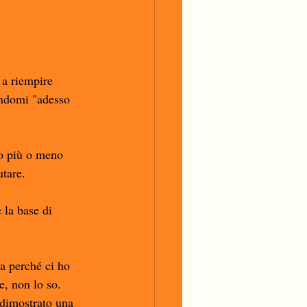
 a riempire 
endomi "adesso 
so più o meno 
tare. 
 la base di 
ra perché ci ho 
, non lo so. 
 dimostrato una 