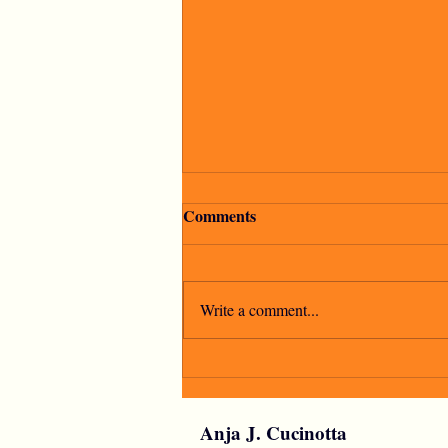
Comments
Write a comment...
"La speranza è l'ultima a
morire"
Anja J. Cucinotta