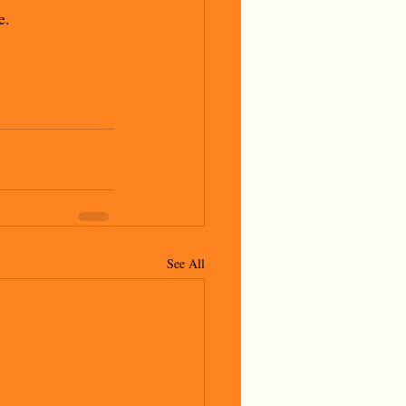
e. 
See All