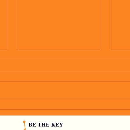
io vo
C'è un tipo che mi piace
BE THE KEY