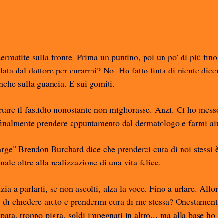
ermatite sulla fronte. Prima un puntino, poi un po' di più fino
ata dal dottore per curarmi? No. Ho fatto finta di niente dic
anche sulla guancia. E sui gomiti.
tare il fastidio nonostante non migliorasse. Anzi. Ci ho mes
finalmente prendere appuntamento dal dermatologo e farmi aiu
rge" Brendon Burchard dice che prenderci cura di noi stessi è
nale oltre alla realizzazione di una vita felice. 
zia a parlarti, se non ascolti, alza la voce. Fino a urlare. Allo
 di chiedere aiuto e prendermi cura di me stessa? Onestamente
pata, troppo pigra, soldi impegnati in altro... ma alla base ho