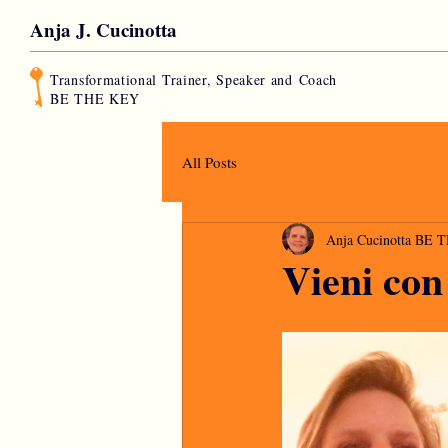
Anja J. Cucinotta
Transformational Trainer, Speaker and
Coach
BE THE KEY
All Posts
Anja Cucinotta BE
Vieni co