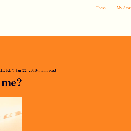
Home
My Stor
 THE KEY
Jan 22, 2018
1 min read
n me?