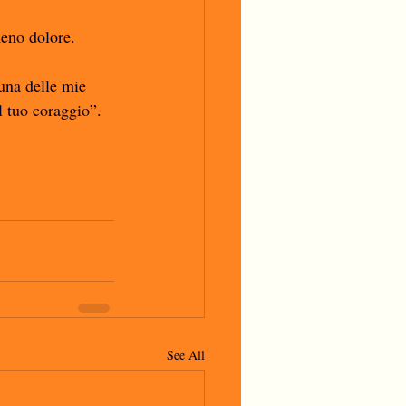
meno dolore. 
una delle mie 
l tuo coraggio”. 
See All