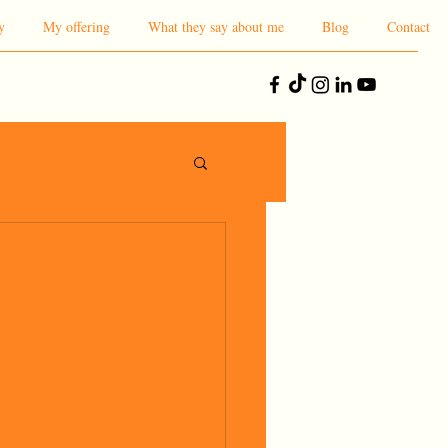
y
My offering
What they say about me
Blog
Contact