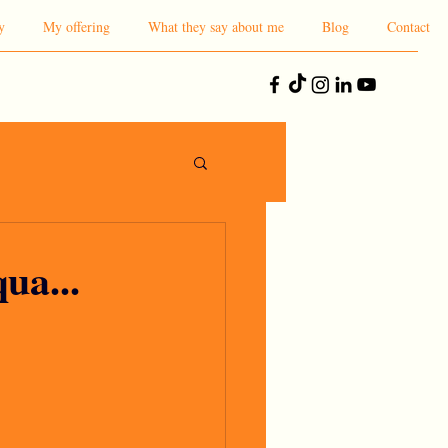
y
My offering
What they say about me
Blog
Contact
ua...