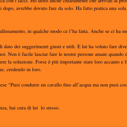
tica con i lacci. Ho detto anche chiaramente che arrivati al pr
i dopo, avrebbe dovuto fare da solo. Ha fatto pratica una sola
l’allenamento, in qualche modo ce l’ha fatta. Anche se ci ha me
i dato dei suggerimenti giusti e utili. E lui ha voluto fare di
oi. Non è facile lasciar fare le nostre persone amate quando d
ere la soluzione. Forse è più importante stare loro accanto e fa
e, credendo in loro. 
lese “Puoi condurre un cavallo fino all’acqua ma non puoi cost
za, hai cura di lui  lo stesso. 