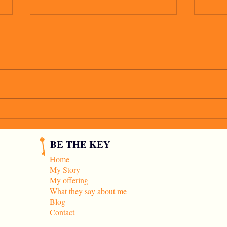
io vo
C'è un tipo che mi piace
BE THE KEY
Home
My Story
My offering
What they say about me
Blog
Contact