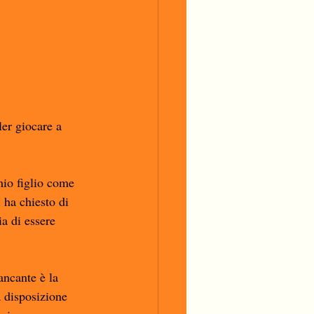
ler giocare a 
mio figlio come 
 ha chiesto di 
ia di essere 
ancante è la 
a disposizione 