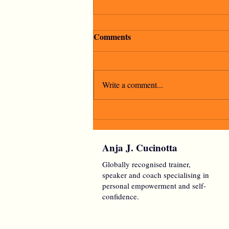
Comments
Write a comment...
"La speranza è l'ultima a
morire"
Anja J. Cucinotta
Globally recognised trainer,
speaker and coach specialising in
personal empowerment and self-
confidence.