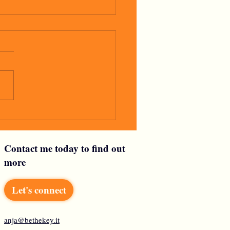
glio
Contact me today to find out
more
Let's connect
anja@bethekey.it