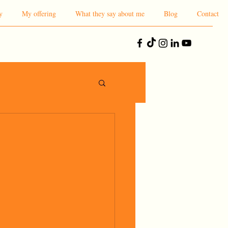
y
My offering
What they say about me
Blog
Contact