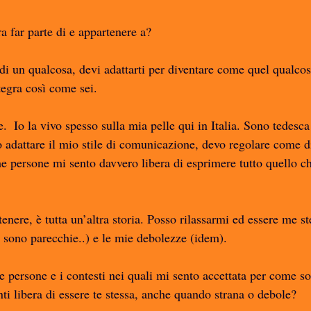
ra far parte di e appartenere a?
di un qualcosa, devi adattarti per diventare come quel qualco
tegra così come sei. 
.  Io la vivo spesso sulla mia pelle qui in Italia. Sono tedesca 
vo adattare il mio stile di comunicazione, devo regolare come d
e persone mi sento davvero libera di esprimere tutto quello ch
nere, è tutta un’altra storia. Posso rilassarmi ed essere me st
 sono parecchie..) e le mie debolezze (idem). 
 persone e i contesti nei quali mi sento accettata per come so
enti libera di essere te stessa, anche quando strana o debole?