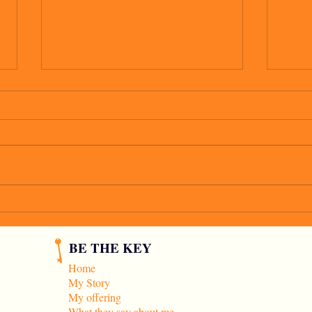
io vo
C'è un tipo che mi piace
BE THE KEY
Home
My Story
My offering
What they say about me