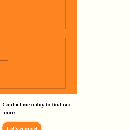
glio
Contact me today to find out
more
Let's connect