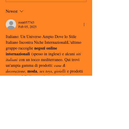
Newest
rom057743
Feb 05, 2025
Italiano: Un Universo Ampio Dove lo Stile 
Italiano Incontra Niche InternazionaliL'ultimo 
negozi online 
gruppo raccoglie 
internazionali
 (spesso in inglese) e alcuni 
siti 
italiani
 con un tocco mediterraneo. Qui trovi 
un'ampia gamma di prodotti: 
casa & 
moda
decorazione
, 
, 
sex toys
, 
gioielli
 e prodotti 
esoterici. L'Italia contribuisce con il suo senso 
design
del 
 e della 
dolce vita
, mentre il segmento 
“globale” si rivolge a un pubblico 
mondiale.Negozi 
Italiani
Ciabatte.shop
: 
Ciabattine o sandali in stile italiano, per il 
comfort a 
casa.
Cappellino-Neonato.shop
: 
Cappellini per neonati (Italia).
Applique-da-
Parete.shop
: Applique da parete,…
Show More