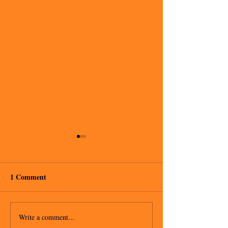
1 Comment
io voglio
C'è un tipo che mi piace
Write a comment...