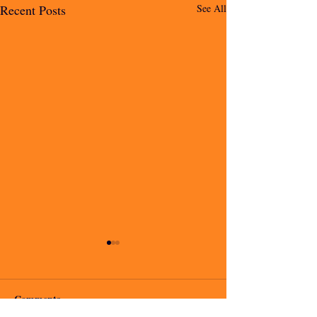
Recent Posts
See All
Comments
io voglio