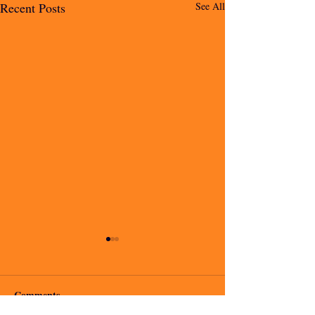
Recent Posts
See All
Comments
io voglio