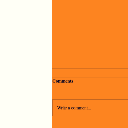
Comments
Write a comment...
"La speranza è l'ultima a