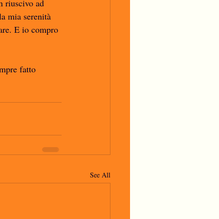
 riuscivo ad 
la mia serenità 
tare. E io compro 
mpre fatto 
See All