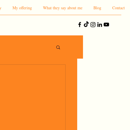
y
My offering
What they say about me
Blog
Contact