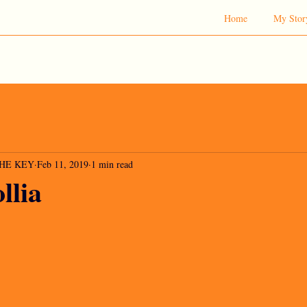
Home
My Stor
 THE KEY
Feb 11, 2019
1 min read
llia