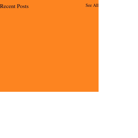
Recent Posts
See All
Comments
io voglio