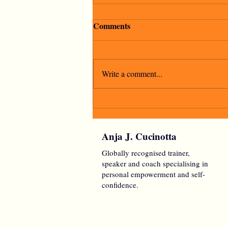
Comments
Write a comment...
"La speranza è l'ultima a
morire"
Anja J. Cucinotta
Globally recognised trainer,
speaker and coach specialising in
personal empowerment and self-
confidence.