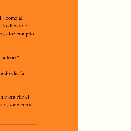
i - come al 
 lo dico io e 
ro, cioè compito 
sta bene?
 modo che fa 
nte ora che ci 
rto, sono certa 