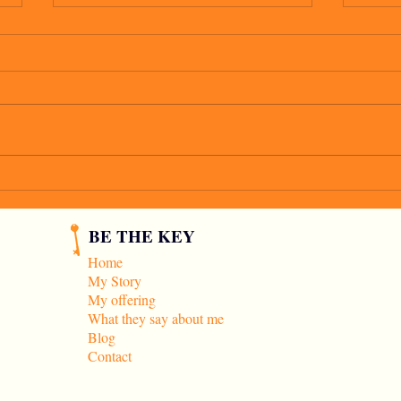
io vo
C'è un tipo che mi piace
BE THE KEY
Home
My Story
My offering
What they say about me
Blog
Contact