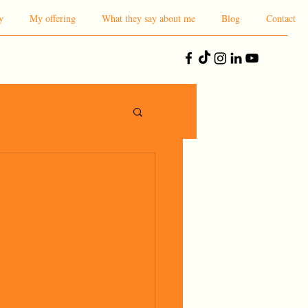
y
My offering
What they say about me
Blog
Contact