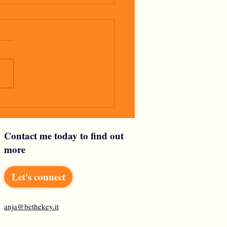
glio
Contact me today to find out
more
Let's connect
anja@bethekey.it