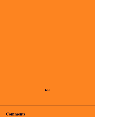
Comments
io voglio