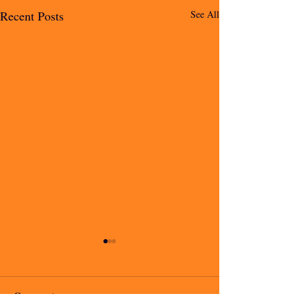
Recent Posts
See All
Comments
io voglio