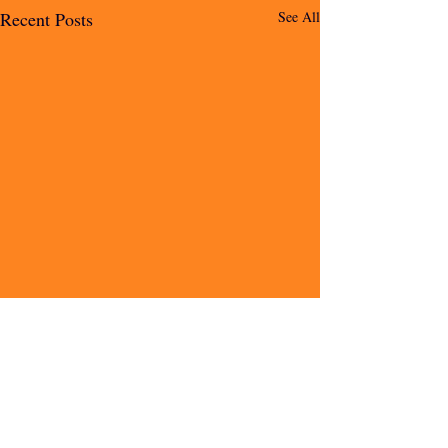
Recent Posts
See All
Comments
io voglio