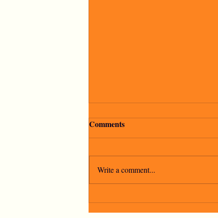
Comments
Write a comment...
"La speranza è l'ultima a
morire"