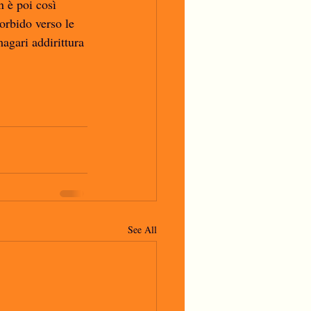
 è poi così 
orbido verso le 
agari addirittura 
See All