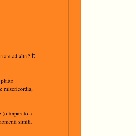
riore ad altri? È 
 piatto 
e misericordia, 
e (o imparato a 
momenti simili. 