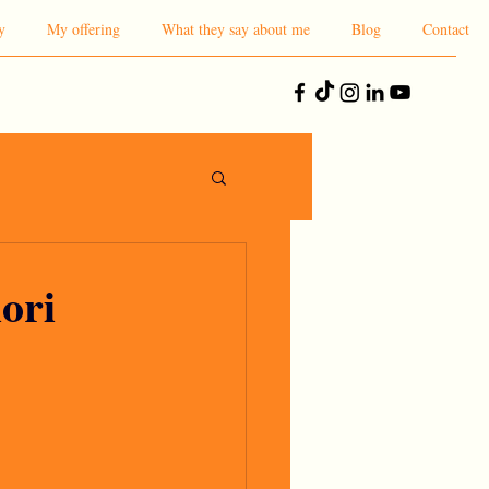
y
My offering
What they say about me
Blog
Contact
iori